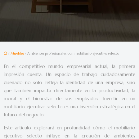
/
Muebles
/ Ambientes profesionales con mobiliario ejecutivo selecto
En el competitivo mundo empresarial actual, la primera
impresión cuenta. Un espacio de trabajo cuidadosamente
diseñado no solo refleja la identidad de una empresa, sino
que también impacta directamente en la productividad, la
moral y el bienestar de sus empleados. Invertir en un
mobiliario ejecutivo selecto es una inversión estratégica en el
futuro del negocio.
Este artículo explorará en profundidad cómo el mobiliario
ejecutivo selecto influye en la creación de ambientes