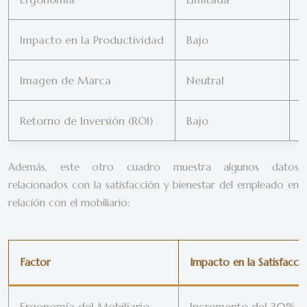
Impacto en la Productividad
Bajo
A
Imagen de Marca
Neutral
P
Retorno de Inversión (ROI)
Bajo
A
Además, este otro cuadro muestra algunos datos
relacionados con la satisfacción y bienestar del empleado en
relación con el mobiliario:
Factor
Impacto en la Satisfacc
Ergonomía del Mobiliario
Incremento del 30% en 