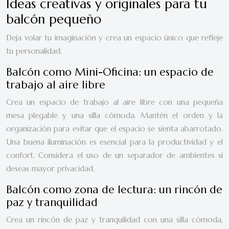
Ideas creativas y originales para tu
balcón pequeño
Deja volar tu imaginación y crea un espacio único que refleje
tu personalidad.
Balcón como Mini-Oficina: un espacio de
trabajo al aire libre
Crea un espacio de trabajo al aire libre con una pequeña
mesa plegable y una silla cómoda. Mantén el orden y la
organización para evitar que el espacio se sienta abarrotado.
Una buena iluminación es esencial para la productividad y el
confort. Considera el uso de un separador de ambientes si
deseas mayor privacidad.
Balcón como zona de lectura: un rincón de
paz y tranquilidad
Crea un rincón de paz y tranquilidad con una silla cómoda,