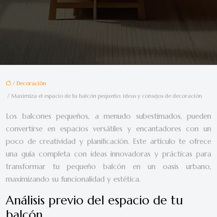
/
Decoración
/ Maximiza el espacio de tu balcón pequeño: ideas y consejos de decoración
Los balcones pequeños, a menudo subestimados, pueden
convertirse en espacios versátiles y encantadores con un
poco de creatividad y planificación. Este artículo te ofrece
una guía completa con ideas innovadoras y prácticas para
transformar tu pequeño balcón en un oasis urbano,
maximizando su funcionalidad y estética.
Análisis previo del espacio de tu
balcón