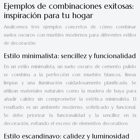
Ejemplos de combinaciones exitosas:
inspiración para tu hogar
Analicemos tres ejemplos concretos de cómo combinar
suelos oscuros con muebles modernos para diferentes estilos
de decoración:
Estilo minimalista: sencillez y funcionalidad
En un estilo minimalista, un suelo oscuro de cemento pulido
se combina a la perfección con muebles blancos, líneas
limpias y una iluminación cuidadosamente planificada. Se
utilizan materiales naturales como la madera de haya para
añadir calidez sin comprometer la estética minimalista. El
resultado es un ambiente moderno, sofisticado y funcional.
Se debe priorizar la funcionalidad y la sencillez en la
decoración, evitando el exceso de elementos decorativos.
Estilo escandinavo: calidez y luminosidad