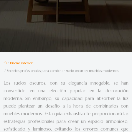
/
Diseño interior
/ Secretos profesionales para combinar suelo oscuro y muebles modernos
Los suelos oscuros, con su elegancia innegable, se han
convertido en una elección popular en la decoración
moderna. Sin embargo, su capacidad para absorber la luz
puede plantear un desafío a la hora de combinarlos con
muebles modernos. Esta guía exhaustiva te proporcionará las
estrategias profesionales para crear un espacio armonioso,
sofisticado y luminoso, evitando los errores comunes que