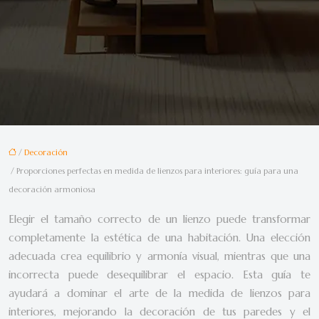
/
Decoración
/ Proporciones perfectas en medida de lienzos para interiores: guía para una
decoración armoniosa
Elegir el tamaño correcto de un lienzo puede transformar
completamente la estética de una habitación. Una elección
adecuada crea equilibrio y armonía visual, mientras que una
incorrecta puede desequilibrar el espacio. Esta guía te
ayudará a dominar el arte de la medida de lienzos para
interiores, mejorando la decoración de tus paredes y el